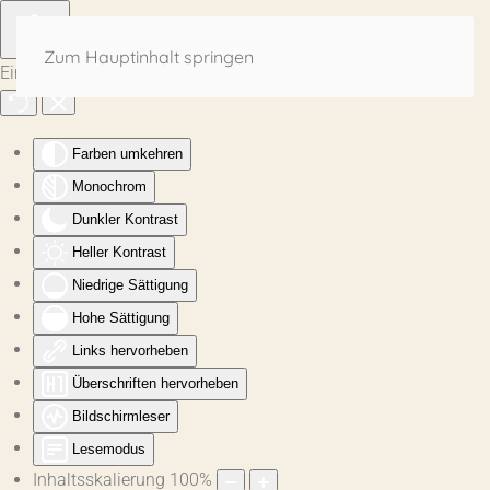
Zum Hauptinhalt springen
Eingabehilfen öffnen
Farben umkehren
Monochrom
Dunkler Kontrast
Heller Kontrast
Niedrige Sättigung
Hohe Sättigung
Links hervorheben
Überschriften hervorheben
Bildschirmleser
Lesemodus
Inhaltsskalierung
100
%