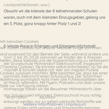
Lautsprecherboxen, usw.).
Obwohl wir die kleinste der 8 teilnehmenden Schulen
waren, auch mit dem kleinsten Einzugsgebiet, gelang uns
ein 3. Platz, ganz knapp hinter Platz 1 und 2!
Wir benutzen Cookies
E-Waste-Race in Erlangen und Erlangen-Höchstadt
Wir nutzen Cookies auf unserer Website. Einige von ihnen
sind essenziell für den Betrieb der Seite, während andere uns
Vom 2. bis 25. 03.26 sammeln wir Kinder der 4. Klassen
helfen, diese Website und die Nutzererfahrung zu verbessern
der Grundschule Möhrendorf Elektroschrott. Insgesamt
(Tracking Cookies). Sie können selbst entscheiden, ob Sie die
machen 8 Schulen dabei mit. Wer am meisten Punkte
Cookies zulassen möchten. Bitte beachten Sie, dass bei einer
sammelt, bekommt einen Schulausflug. Der Schirmherr
Ablehnung womöglich nicht mehr alle Funktionalitäten der
ist Marco Wittmann. Mit Flyern, Plakaten und über unsere
Seite zur Verfügung stehen.
Homepage haben wir die Bewohner Möhrendorfs über
das Schulprojekt informiert. Elektroschrott muss richtig
AKZEPTIEREN
ABLEHNEN
entsorgt werden, nur so gehen wertvolle Rohstoffe wie
Weitere Informationen
|
Impressum
seltene Erden nicht verloren und Schadstoffe belasten