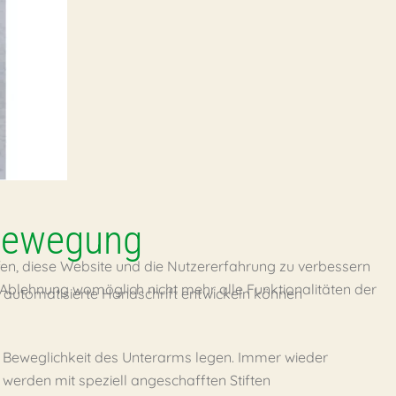
 Bewegung
lfen, diese Website und die Nutzererfahrung zu verbessern
r Ablehnung womöglich nicht mehr alle Funktionalitäten der
ie automatisierte Handschrift entwickeln können
Beweglichkeit des Unterarms legen. Immer wieder
werden mit speziell angeschafften Stiften