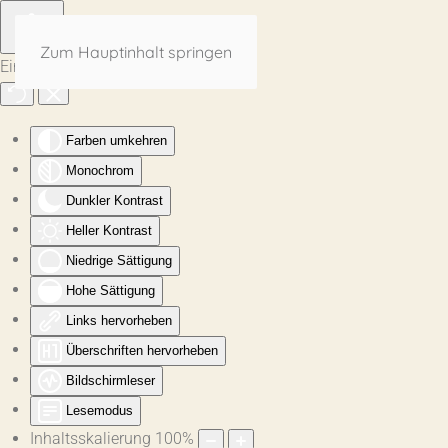
Zum Hauptinhalt springen
Eingabehilfen öffnen
Farben umkehren
Monochrom
Dunkler Kontrast
Heller Kontrast
Niedrige Sättigung
Hohe Sättigung
Links hervorheben
Überschriften hervorheben
Bildschirmleser
Lesemodus
Inhaltsskalierung
100
%