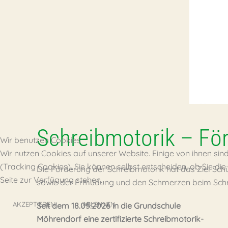
Schreibmotorik – Fö
Wir benutzen Cookies
Wir nutzen Cookies auf unserer Website. Einige von ihnen sin
(Tracking Cookies). Sie können selbst entscheiden, ob Sie di
Die Förderung der Schreibmotorik hat das Ziel Schü
Seite zur Verfügung stehen.
sowie der Ermüdung und den Schmerzen beim Schr
AKZEPTIEREN
ABLEHNEN
Seit dem 18.05.2026 in die Grundschule
Möhrendorf eine zertifizierte Schreibmotorik-