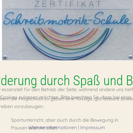
rderung durch Spaß und
d essenziell für den Betrieb der Seite, während andere uns he
e Cookies zulassen möchten. Bitte beachten Sie, dass bei eine
lern die Möglichkeit zu geben eine flüssige, gut lesbare sow
eiben vorzubeugen.
Sportunterricht, aber auch durch die Bewegung in
Weitere Informationen
|
Impressum
Pausen aller Art statt.