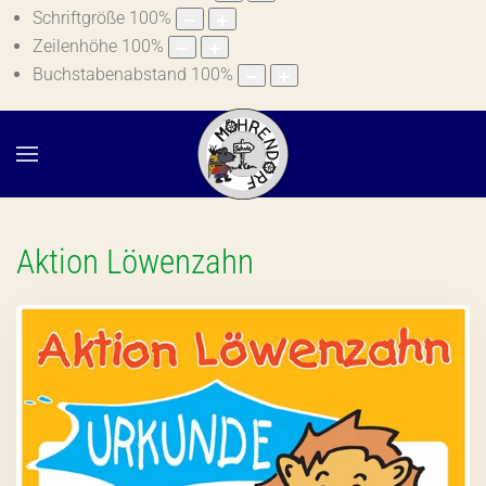
Schriftgröße
100
%
Zeilenhöhe
100
%
Buchstabenabstand
100
%
Aktion Löwenzahn