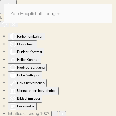
Zum Hauptinhalt springen
Eingabehilfen öffnen
Farben umkehren
Monochrom
Dunkler Kontrast
Heller Kontrast
Niedrige Sättigung
Hohe Sättigung
Links hervorheben
Überschriften hervorheben
Bildschirmleser
Lesemodus
Inhaltsskalierung
100
%