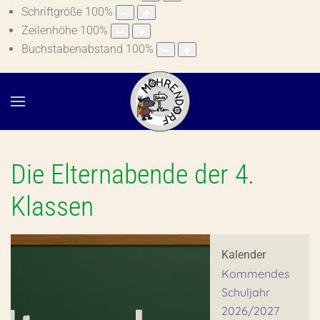
Schriftgröße
100
%
Zeilenhöhe
100
%
Buchstabenabstand
100
%
Die Elternabende der 4.
Klassen
Kalender
Kommendes
Schuljahr
2026/2027