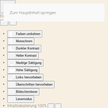
Zum Hauptinhalt springen
Eingabehilfen öffnen
Farben umkehren
Monochrom
Dunkler Kontrast
Heller Kontrast
Niedrige Sättigung
Hohe Sättigung
Links hervorheben
Überschriften hervorheben
Bildschirmleser
Lesemodus
Inhaltsskalierung
100
%